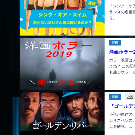
「シンク・オ
ランスの名優
り。...
洋画
洋画ホラー
ホラー映画は
よね？ この記
も凍るホラーか
小説
洋画
『ゴールデ
小説が原作の
ンサスペンス
点を解説。...