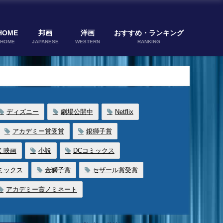
HOME
邦画
洋画
おすすめ・ランキング
HOME
JAPANESE
WESTERN
RANKING
ディズニー
劇場公開中
Netflix
アカデミー賞受賞
銀獅子賞
く映画
小説
DCコミックス
ミックス
金獅子賞
セザール賞受賞
アカデミー賞ノミネート