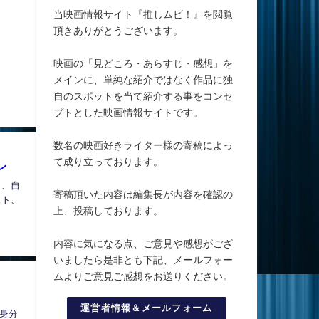
当映画情報サイト『推しムビ！』を閲覧
頂きありがとうございます。
映画の「見どころ・あらすじ・感想」を
メインに、単純な紹介ではなく作品に独
自のスポットを当て紹介する事をコンセ
プトとした映画情報サイトです。
数名の映画好きライター様の寄稿によっ
て成り立っております。
レ
ら、自
寄稿頂いた内容は編集長が内容を確認の
スト、
上、投稿しております。
内容に気になる点、ご意見や感想がござ
いましたら是非とも下記、メールフォー
ムよりご意見ご感想をお送りください。
運営者情報＆メールフォーム
身分