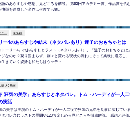
物語のあらすじや感想、見どころを解説。 第83回アカデミー賞、作品賞を含む
快挙を達成した名作は何度でも観...
ズニー
PIXAR
リー4のあらすじや結末（ネタバレあり）迷子のおもちゃとは
ストーリー4』のあらすじとラスト（ネタバレあり）。「迷子のおもちゃとは
ージなのか？凝り固まらず、刻々と変わる現状の流れにそって柔軟に適応し、
生きていく姿勢を私たちはウッディ...
に基づく映画
ド 狂気の美学』あらすじとネタバレ。トム・ハーディが一人二
の実話
狂気の美学は主演のトム・ハーディが一人二役で狂気の兄弟を見事に演じてい
ネタバレ含むラストの展開や120％楽しめる見どころを徹底解説。 感想と評価