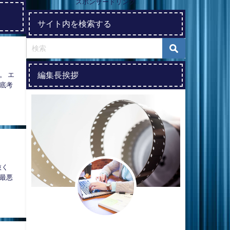
スポンサードリンク
サイト内を検索する
編集長挨拶
。 エ
底考
抜く
上最悪