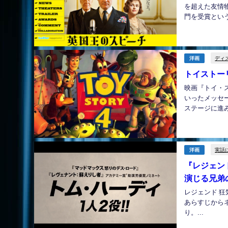
を超えた友情
門を受賞という
ディ
洋画
トイストー
映画『トイ・
いったメッセ
ステージに進み
実話
洋画
『レジェン
演じる兄弟
レジェンド 
あらすじから
り。...