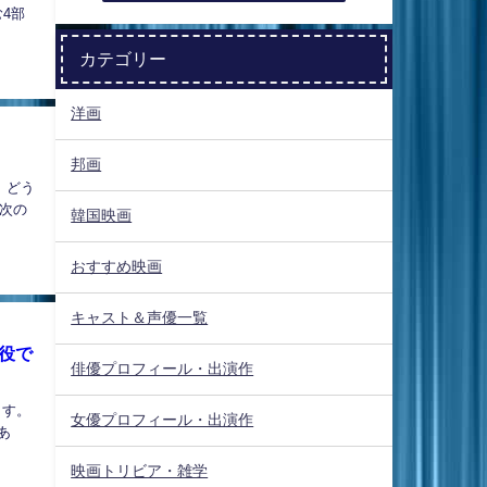
4部
カテゴリー
洋画
邦画
」どう
次の
韓国映画
おすすめ映画
キャスト＆声優一覧
役で
俳優プロフィール・出演作
ます。
女優プロフィール・出演作
あ
映画トリビア・雑学