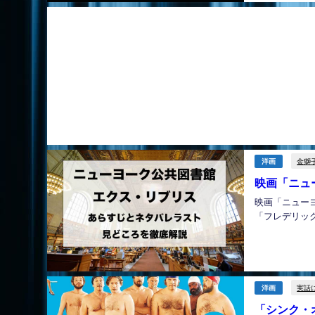
金獅
洋画
映画「ニュ
映画「ニューヨ
「フレデリック
実話
洋画
「シンク・