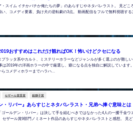
ア・スイム イチかバチか俺たちの夢」のあらすじやネタバレラスト。 見どこ
揃い、コメディ要素、負け犬の逆転劇の3点。 動画配信をフルで無料視聴する
2019おすすめはこれだけ観ればOK！怖いけどクセになる
スプラッタ系やカルト、ミステリーホラーなどジャンルが多く選ぶのが難しい
事は2019年の洋画ホラーの中で厳選し、癖になる点を独自に解説しています。
らコメディホラーまでハラハ...
セザール賞受賞
銀獅子賞
ン・リバー』あらすじとネタバレラスト・兄弟へ捧ぐ意味とは
「ゴールデン・リバー」は決して手を組むべきではなかった4人の一攫千金ウ
。 セザール賞9部門ノミネート作品のあらすじやネタバレラストと感想。 見ど