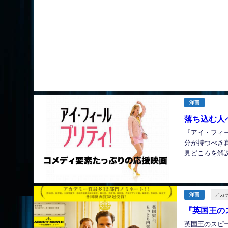
洋画
落ち込む人
『アイ・フィ
分が持つべき
見どころを解説。
アカ
洋画
『英国王の
英国王のスピ