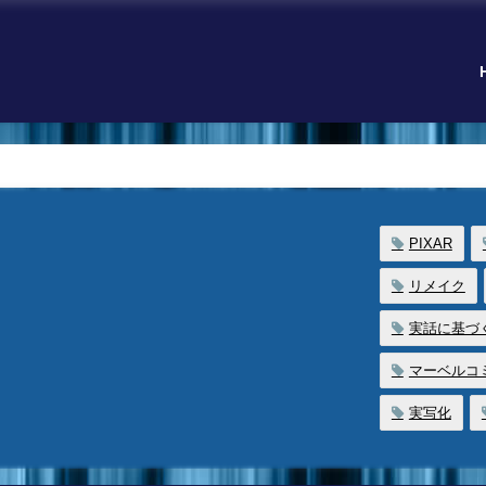
PIXAR
リメイク
実話に基づ
マーベルコ
実写化