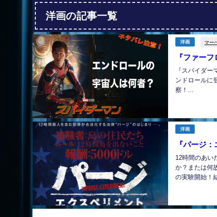
洋画の記事一覧
マー
洋画
『ファーフ
『スパイダー
ンドロールに
察！...
洋画
『パージ：
12時間のあ
か？または何
の実験開始！結