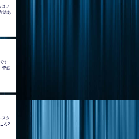
ろはフ
方法あ
です
 背筋
エスタ
ころ2